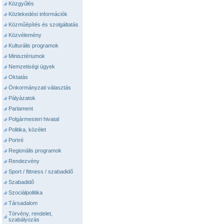
Közgyűlés
Közlekedési információk
Közműépítés és szolgáltatás
Közvélemény
Kulturális programok
Minisztériumok
Nemzetiségi ügyek
Oktatás
Önkormányzati választás
Pályázatok
Parlament
Polgármesteri hivatal
Politika, közélet
Portré
Regionális programok
Rendezvény
Sport / fittness / szabadidő
Szabadidő
Szociálpolitika
Társadalom
Törvény, rendelet,
szabályozás