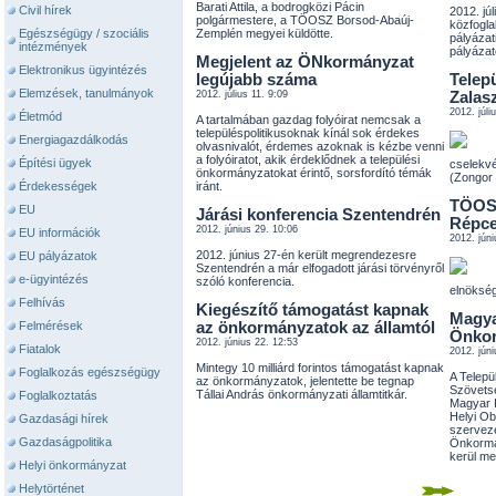
Barati Attila, a bodrogközi Pácin
Civil hírek
2012. jú
polgármestere, a TÖOSZ Borsod-Abaúj-
közfogla
Egészségügy / szociális
Zemplén megyei küldötte.
pályázat
intézmények
pályázato
Megjelent az ÖNkormányzat
Elektronikus ügyintézés
legújabb száma
Telep
Elemzések, tanulmányok
2012. július 11. 9:09
Zalas
2012. júli
Életmód
A tartalmában gazdag folyóirat nemcsak a
településpolitikusoknak kínál sok érdekes
Energiagazdálkodás
olvasnivalót, érdemes azoknak is kézbe venni
a folyóiratot, akik érdeklődnek a települési
Építési ügyek
cselekvé
önkormányzatokat érintő, sorsfordító témák
(Zongor
Érdekességek
iránt.
TÖOSZ
EU
Járási konferencia Szentendrén
Répce
2012. június 29. 10:06
EU információk
2012. júni
2012. június 27-én került megrendezesre
EU pályázatok
Szentendrén a már elfogadott járási törvényről
e-ügyintézés
szóló konferencia.
elnöksé
Felhívás
Kiegészítő támogatást kapnak
Magya
Felmérések
az önkormányzatok az államtól
Önkor
2012. június 22. 12:53
Fiatalok
2012. júni
Mintegy 10 milliárd forintos támogatást kapnak
Foglalkozás egészségügy
A Telep
az önkormányzatok, jelentette be tegnap
Szövets
Tállai András önkormányzati államtitkár.
Foglalkoztatás
Magyar 
Helyi O
Gazdasági hírek
szervez
Gazdaságpolitika
Önkormá
kerül m
Helyi önkormányzat
Helytörténet