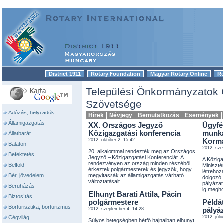
District 1911
Rotary Foundation
Magyar Rotary Online
R
|
|
|
Települési Önkormányzatok
Szövetsége
Adózás, helyi adók
Hírek
Névjegy
Bemutatkozás
Események
Államigazgatás
XX. Országos Jegyző
Ügyfél
Közigazgatási konferencia
munka
Állatbarát
2012. október 2. 15:42
Korm
Balaton
2012. sze
20. alkalommal rendezték meg az Országos
Befektetés
Jegyző – Közigazgatási Konferenciát. A
A Köziga
rendezvényen az ország minden részéből
Belföld
Miniszté
érkeztek polgármesterek és jegyzők, hogy
létreho
Bér, jövedelem
megvitassák az államigazgatás várható
dolgozó 
változtatásait
pályázat
Beruházás
ig megho
Elhunyt Barati Attila, Pácin
Biztosítás
polgármestere
Példá
Borturisztika, borturizmus
2012. szeptember 4. 14:28
pályá
Cégvilág
2012. júli
Súlyos betegségben hétfő hajnalban elhunyt